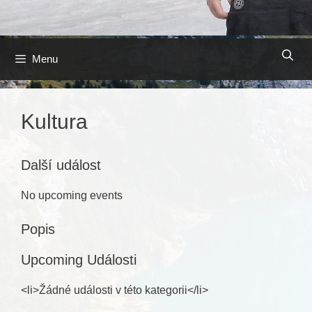
Přeskočit
Menu
na
obsah
Kultura
Další událost
No upcoming events
Popis
Upcoming Události
<li>Žádné události v této kategorii</li>