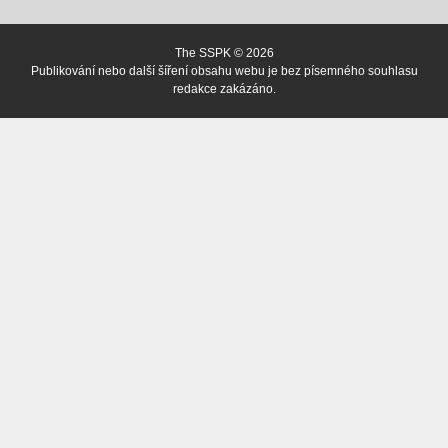
The SSPK © 2026
Publikování nebo další šíření obsahu webu je bez písemného souhlasu
redakce zakázáno.