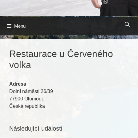
Přeskočit
Menu
na
obsah
Restaurace u Červeného
volka
Adresa
Dolní náměstí 26/39
77900 Olomouc
Česká republika
Následující události