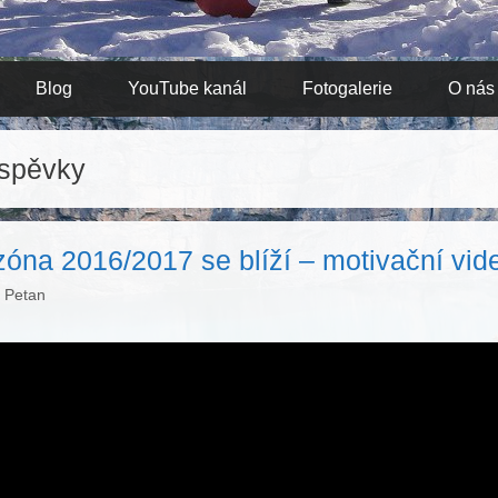
Blog
YouTube kanál
Fotogalerie
O nás
íspěvky
zóna 2016/2017 se blíží – motivační vid
:
Petan