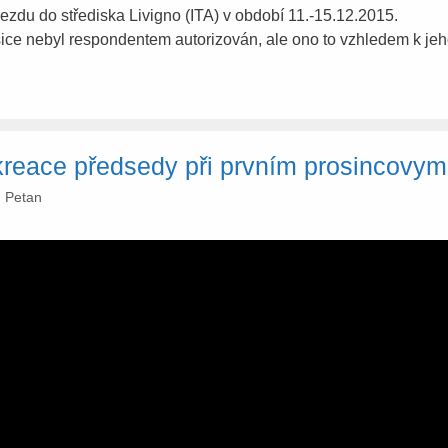
zdu do střediska Livigno (ITA) v období 11.-15.12.2015.
sice nebyl respondentem autorizován, ale ono to vzhledem k jeh
kreace předsedy při prvním prosincovym
:
Petan