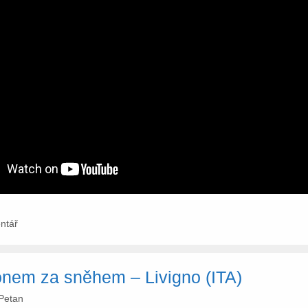
ntář
ónem za sněhem – Livigno (ITA)
Petan