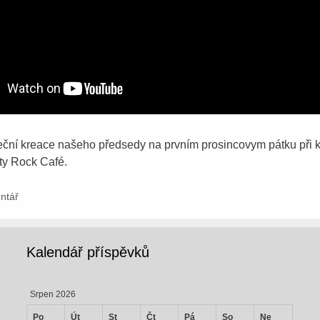
ční kreace našeho předsedy na prvním prosincovym pátku při k
ty Rock Café.
ntář
Kalendář příspěvků
Srpen 2026
Po
Út
St
Čt
Pá
So
Ne