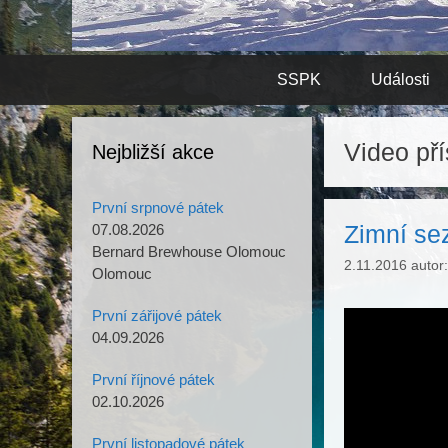
Přeskočit
SSPK
Události
na
obsah
Video př
Nejbližší akce
První srpnové pátek
Zimní se
07.08.2026
Bernard Brewhouse Olomouc
2.11.2016
autor
Olomouc
První zářijové pátek
04.09.2026
První říjnové pátek
02.10.2026
První listopadové pátek