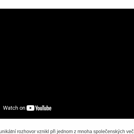
unikátní rozhovor vznikl při jednom z mnoha společenských več