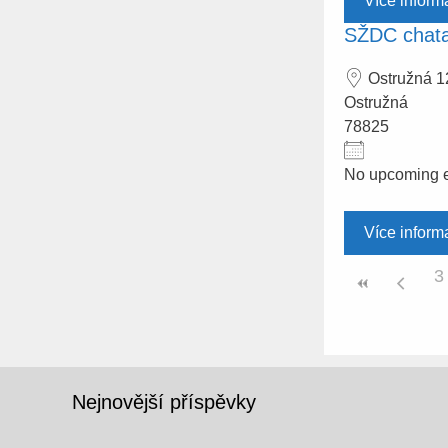
Více inform
SŽDC chata
Ostružná 1
Ostružná
78825
No upcoming 
Více inform
3
Nejnovější příspěvky