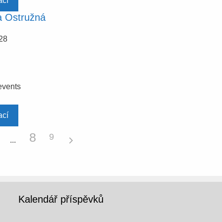
ací
 Ostružná
28
events
ací
8
9
Kalendář příspěvků