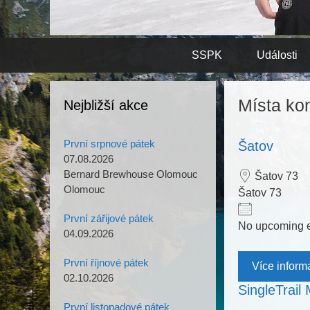
Přeskočit
SSPK
Události
na
obsah
Místa ko
Nejbližší akce
První srpnové pátek
Šatov
07.08.2026
Bernard Brewhouse Olomouc
Šatov 73
Olomouc
Šatov 73
První zářijové pátek
No upcoming 
04.09.2026
První říjnové pátek
Více inform
02.10.2026
SingleTrail
První listopadové pátek