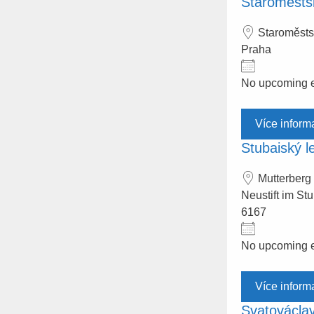
Staroměsts
Staroměsts
Praha
No upcoming 
Více inform
Stubaiský l
Mutterberg
Neustift im Stu
6167
No upcoming 
Více inform
Svatováclav