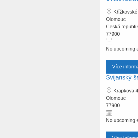
Křížkovské
Olomouc
Česká republi
77900
No upcoming 
Více inform
Svijanský š
Krapkova 
Olomouc
77900
No upcoming 