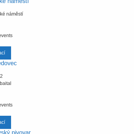
ké náměstí
ké náměstí
events
ací
edovec
 2
baital
events
ací
ský pivovar