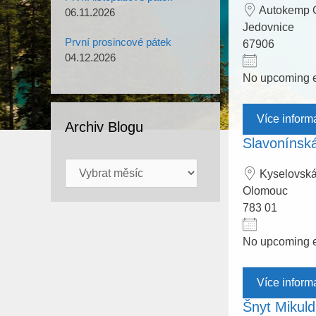
Autokemp 
06.11.2026
Jedovnice
První prosincové pátek
67906
04.12.2026
No upcoming 
Více inform
Archiv Blogu
Slavonínská
Archiv
Kyselovská
Blogu
Olomouc
783 01
No upcoming 
Více inform
Šnyt Mikul