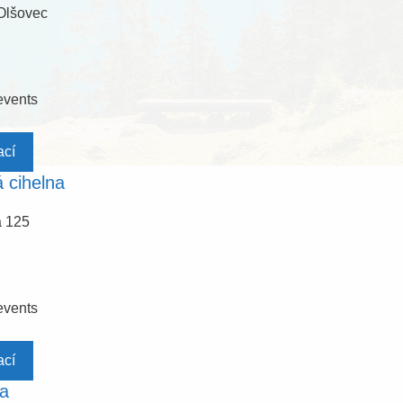
Olšovec
events
ací
 cihelna
 125
events
ací
da