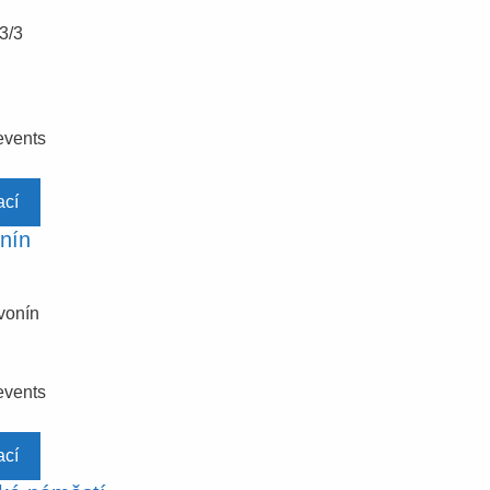
3/3
events
ací
nín
vonín
events
ací