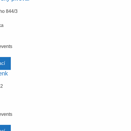
ho 844/3
ka
events
ací
enk
42
events