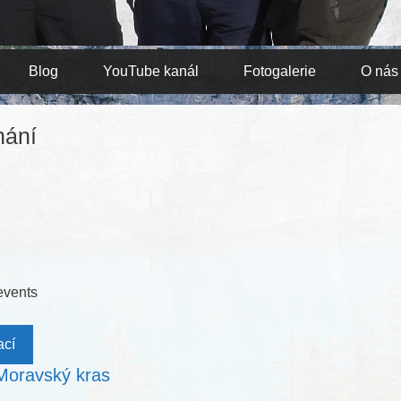
Blog
YouTube kanál
Fotogalerie
O nás
nání
events
ací
 Moravský kras