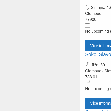
28. října 46
Olomouc
77900
No upcoming 
Více inform
Sokol Slavo
Jižní 30
Olomouc - Sla
783 01
No upcoming 
Více inform